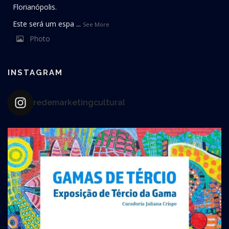
Florianópolis.
Este será um espa
...
See More
Photo
View on Facebook
·
Share
INSTAGRAM
redemarketingcultural